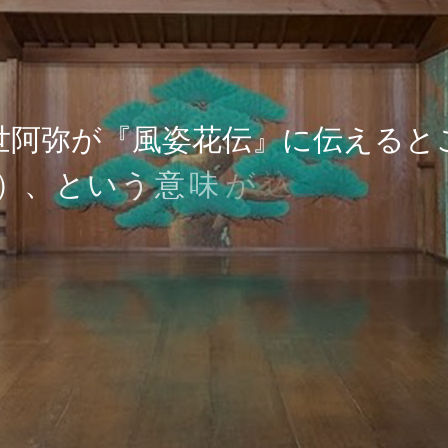
世
阿
弥
が
『
風
姿
花
伝
』
に
伝
え
る
と
）
、
と
い
う
意
味
が
込
め
ら
れ
て
い