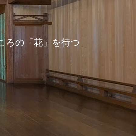
こ
ろ
の
「
花
」
を
待
つ
ま
す
。