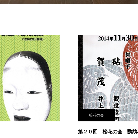
松花の会
第２０回 松花の会 鸚鵡