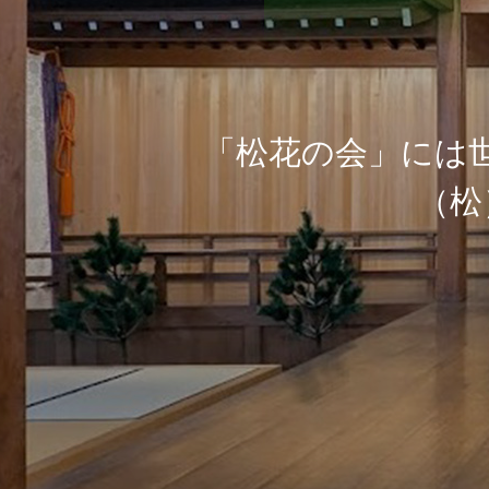
「
松
花
の
会
」
に
は
（
松