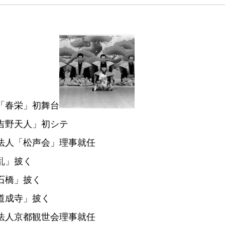
「春栄」初舞台
吉野天人」初シテ
法人「松声会」理事就任
乱」披く
石橋」披く
道成寺」披く
法人京都観世会理事就任