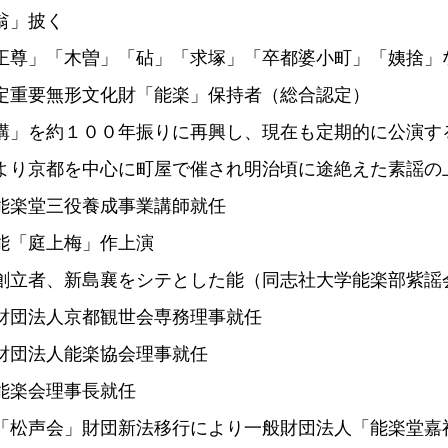
翁」披く
正尊」「木曽」「砧」「求塚」「卒都婆小町」「姨捨」
定重要無形文化財「能楽」保持者（総合認定）
講」を約１００年振りに再興し、現在も定期的に公演す
より京都を中心に町屋で催され明治頃に途絶えた素謡の
能楽堂三役養成事業講師就任
能「庭上梅」作上演
創立者、新島襄をシテとした能（同志社大学能楽部紫謡
財団法人京都観世会専務理事就任
財団法人能楽協会理事就任
能楽会理事長就任
「松声会」財団新法移行により一般財団法人「能楽堂嘉