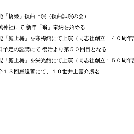
能「橋姫」復曲上演（復曲試演の会）
茂神社にて 新年「翁」奉納を始める
能「庭上梅」を寒梅館にて上演（同志社創立１４０周年
日予定の謡講にて 復活より第５０回目となる
能「庭上梅」を栄光館にて上演（同志社創立１５０周年
介１３回忌追善にて、１０世井上嘉介襲名