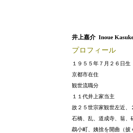
井上嘉介 Inoue Kasuk
プロフィール
１９５５年７月２６日生
京都市在住
観世流職分
１１代井上家当主
故２５世宗家観世左近、
石橋、乱、道成寺、翁、
鵡小町、姨捨を開曲（披