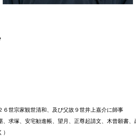
e
２６世宗家観世清和、及び父故９世井上嘉介に師事
碪、求塚、安宅勧進帳、望月、正尊起請文、木曾願書、
く）