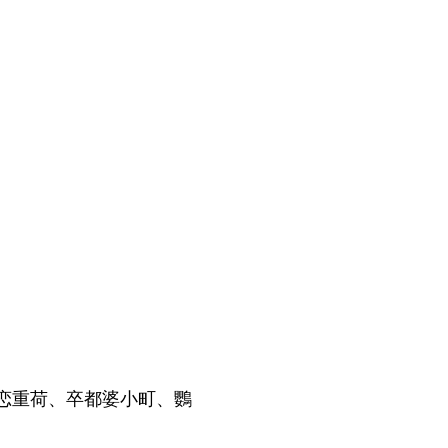
恋重荷、卒都婆小町、鸚