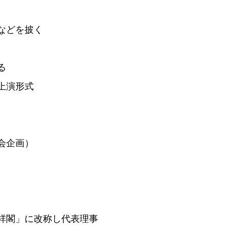
などを披く
る
上演形式
会企画）
祥閣」に改称し代表理事