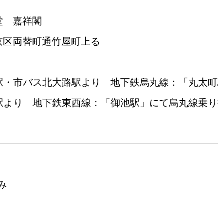
堂 嘉祥閣
京区両替町通竹屋町上る
丸駅・市バス北大路駅より 地下鉄烏丸線：「丸太町
条駅より 地下鉄東西線：「御池駅」にて烏丸線乗
み