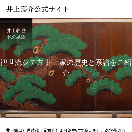
井上嘉介公式サイト
井上家 歴
代の系譜
観
世
流
シ
テ
方
井
上
家
の
歴
史
と
系
譜
を
ご
紹
介
井上家は江戸時代（元禄期）より洛中にて商いをし、名字帯刀も