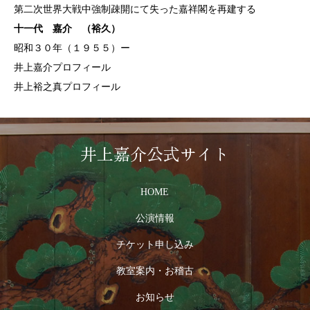
第二次世界大戦中強制疎開にて失った嘉祥閣を再建する
十一代 嘉介 （裕久）
昭和３０年（１９５５）ー
井上嘉介プロフィール
井上裕之真プロフィール
井上嘉介公式サイト
HOME
公演情報
チケット申し込み
教室案内・お稽古
お知らせ