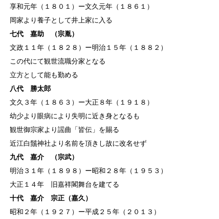
享和元年（１８０１）ー文久元年（１８６１）
岡家より養子として井上家に入る
七代 嘉助 （宗胤）
文政１１年（１８２８）ー明治１５年（１８８２）
この代にて観世流職分家となる
立方として能も勤める
八代 勝太郎
文久３年（１８６３）ー大正８年（１９１８）
幼少より眼病により失明に近き身となるも
観世御宗家より謡曲「皆伝」を賜る
近江白鬚神社より名前を頂きし故に改名せず
九代 嘉介 （宗武）
明治３１年（１８９８）ー昭和２８年（１９５３）
大正１４年 旧嘉祥閣舞台を建てる
十代 嘉介 宗正（嘉久）
昭和２年（１９２７）ー平成２５年（２０１３）