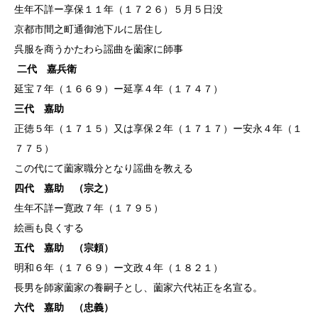
生年不詳ー享保１１年（１７２６）５月５日没
京都市間之町通御池下ルに居住し
呉服を商うかたわら謡曲を薗家に師事
二代 嘉兵衛
延宝７年（１６６９）ー延享４年（１７４７）
三代 嘉助
正徳５年（１７１５）又は享保２年（１７１７）ー安永４年（１
７７５）
この代にて薗家職分となり謡曲を教える
四代 嘉助 （宗之）
生年不詳ー寛政７年（１７９５）
絵画も良くする
五代 嘉助 （宗頼）
明和６年（１７６９）ー文政４年（１８２１）
長男を師家薗家の養嗣子とし、薗家六代祐正を名宣る。
六代 嘉助 （忠義）