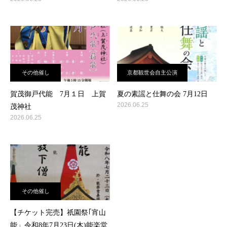
その他催し
京都観世会自主公演
賀茂御戸代能 7月１日 上賀
夏の素謡と仕舞の会 7月12日
2026.06.25
茂神社
2026.06.25
その他催し
【チケット完売】祇園祭｢宵山
能」令和8年7月23日(木)能楽堂