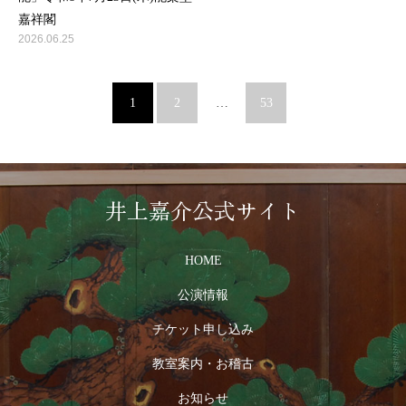
嘉祥閣
2026.06.25
1
2
…
53
井上嘉介公式サイト
HOME
公演情報
チケット申し込み
教室案内・お稽古
お知らせ