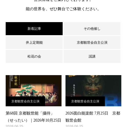
能の世界を、ぜひ舞台でご体験ください。
新着記事
その他催し
井上定期能
京都観世会自主公演
松花の会
謡講
京都観世会自主公演
京都観世会自主公演
第68回 京都観世能「攝待」
2026面白能楽館 7月25日 京都
（せったい）｜2026年10月25日
観世会館
2026.06.25
2026.06.25