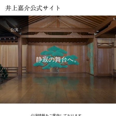
井上嘉介公式サイト
公演
静
寂
の
舞
台
へ
。
公演情報をご案内しております。