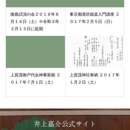
復曲試演の会２０１９年６
東京都港区能楽入門講座 ２
月１４日（土）※令和３年
０１７年２月５日（日）
２月１３日に延期
上賀茂御戸代会神事薪能 ２
上賀茂神社奉納 ２０１７年
０１７年７月１日（土）
１月２日（土）
井上嘉介公式サイト