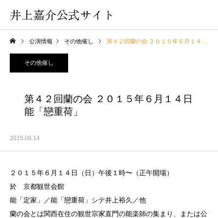
井上嘉介公式サイト
公演情報
その他催し
第４２回蘭の会 ２０１５年６月１４日能「戀重荷」
その他催し
第４２回蘭の会 ２０１５年６月１４日
能「戀重荷」
2015.06.14
２０１５年６月１４日（日）午後１時〜（正午開場）
於 京都観世会館
能「定家」／能「戀重荷」シテ井上裕久／他
蘭の会とは関西在住の観世宗家直門の能楽師の集まり、または公