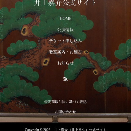
井上嘉介公式サイト
HOME
公演情報
チケット申し込み
教室案内・お稽古
お知らせ
特定商取引法に基づく表記
お問い合わせ
Copyright © 2026 井上嘉介（井上裕久）公式サイト