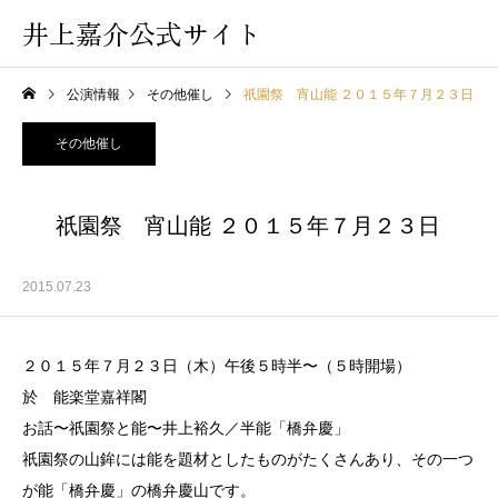
井上嘉介公式サイト
公演情報
その他催し
祇園祭 宵山能 ２０１５年７月２３日
その他催し
祇園祭 宵山能 ２０１５年７月２３日
2015.07.23
２０１５年７月２３日（木）午後５時半〜（５時開場）
於 能楽堂嘉祥閣
お話〜祇園祭と能〜井上裕久／半能「橋弁慶」
祇園祭の山鉾には能を題材としたものがたくさんあり、その一つ
が能「橋弁慶」の橋弁慶山です。