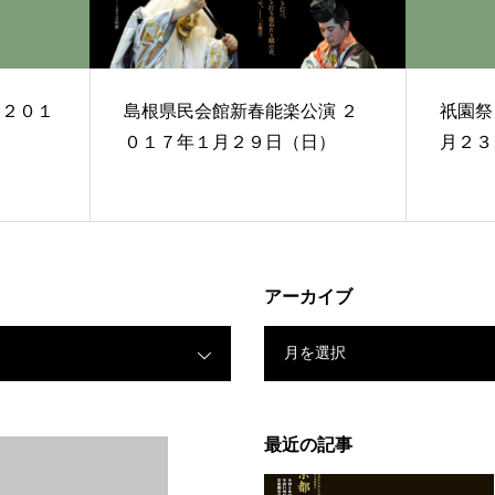
納２０１
島根県民会館新春能楽公演 ２
祇園祭 宵
０１７年１月２９日（日）
月２３
アーカイブ
月を選択
最近の記事