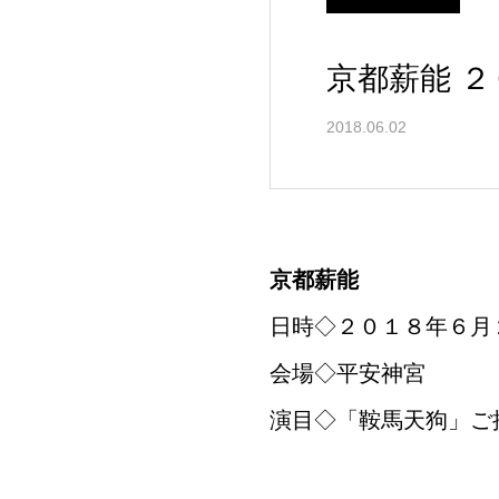
京都薪能 
2018.06.02
京都薪能
日時◇２０１８年６月
会場◇平安神宮
演目◇「鞍馬天狗」ご