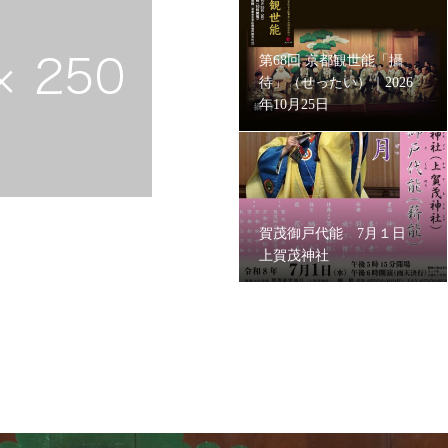
第68回 京都観世能「攝
待」（せったい）｜2026
年10月25日
賀茂御戸代能 7月１日
上賀茂神社