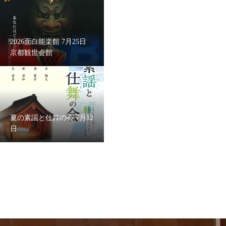
2026面白能楽館 7月25日
京都観世会館
夏の素謡と仕舞の会 7月12
日