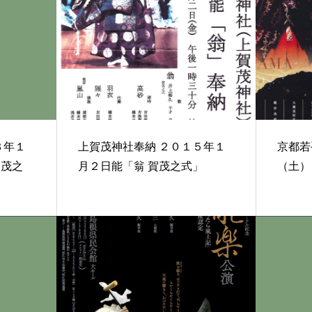
上賀茂神社奉納 ２０１５年１
京都若手
賀茂之
月２日能「翁 賀茂之式」
（土）