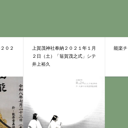
待２０２
上賀茂神社奉納２０２１年１月
能楽チ
２日（土）「翁賀茂之式」シテ
井上裕久