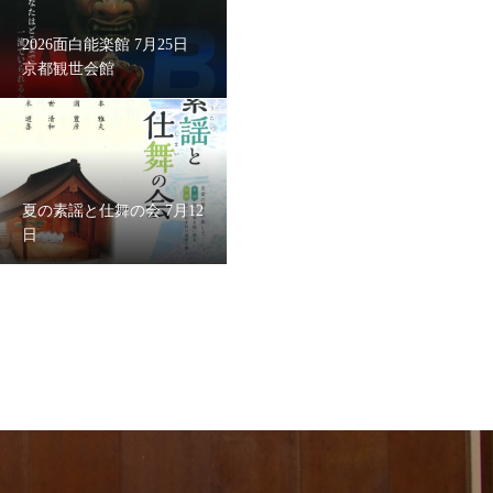
2026面白能楽館 7月25日
京都観世会館
夏の素謡と仕舞の会 7月12
日