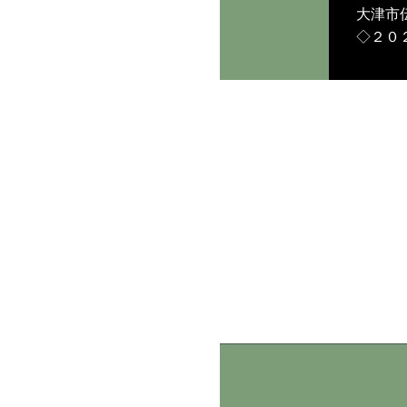
大津市伝
◇２０
場◇大津
替之型