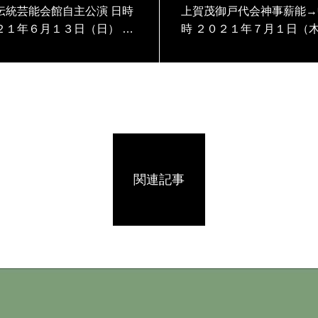
統芸能会館自主公演 日時
上賀茂御戸代会神事薪能→中
２１年６月１３日（日） 会
時 ２０２１年７月１日（
市伝統芸能会館 能「蝉丸
」シテ井上裕久
関連記事