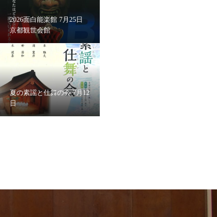
2026面白能楽館 7月25日
京都観世会館
夏の素謡と仕舞の会 7月12
日