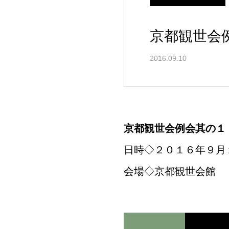
京都観世会
2016.09.10
京都観世会例会其の１
日時◇２０１６年９月
会場◇京都観世会館