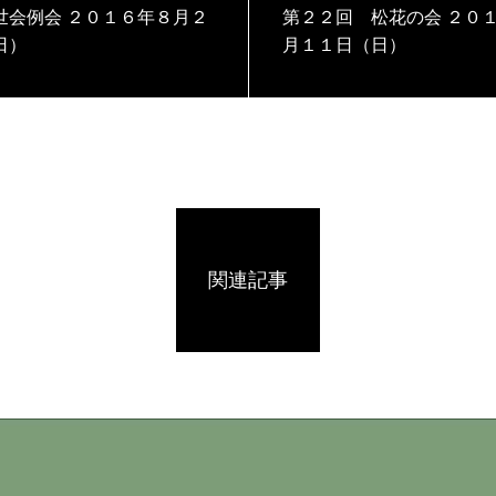
世会例会 ２０１６年８月２
第２２回 松花の会 ２０１６年９
日）
月１１日（日）
関連記事