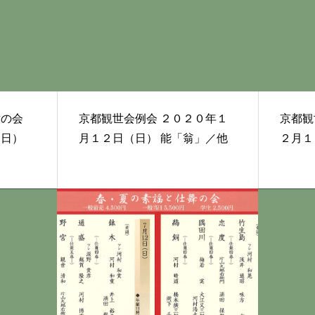
舞の会
京都観世会例会 ２０２０年１
京都観世会
（日）
月１２日（日） 能「翁」／他
２月１