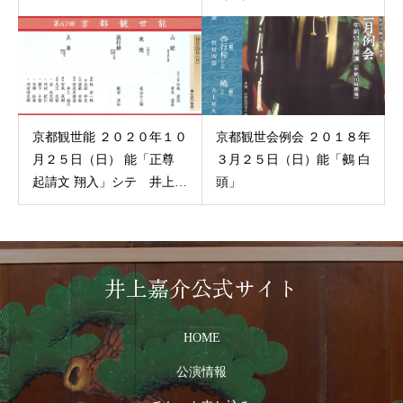
京都観世能 ２０２０年１０
京都観世会例会 ２０１８年
月２５日（日） 能「正尊
３月２５日（日）能「鵺 白
起請文 翔入」シテ 井上裕
頭」
久
井上嘉介公式サイト
HOME
公演情報