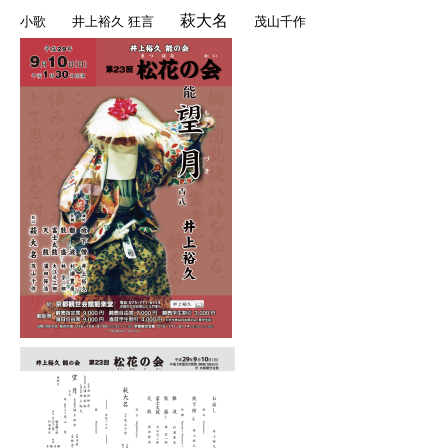
萩大名
小歌
井上裕久
狂言
茂山千作