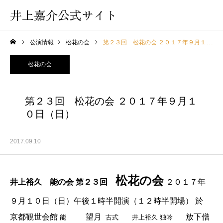
井上嘉介公式サイト
公演情報
松花の会
第２３回 松花の会 ２０１７年９月１０日（日）
松花の会
第２３回 松花の会 ２０１７年９月１
０日（日）
2017.09.10
松花の会
井上裕久 能の会
第２３回
２０１７年
９月１０日（日）午後１時半開演（１２時半開場）
於
京都観世会館
望月
放下僧
能
古式
井上裕久
独吟