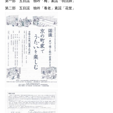
第一部 五目謡 独吟「梅」素謡「弱法師」
第二部 五目謡 独吟「養老」素謡「花筐」