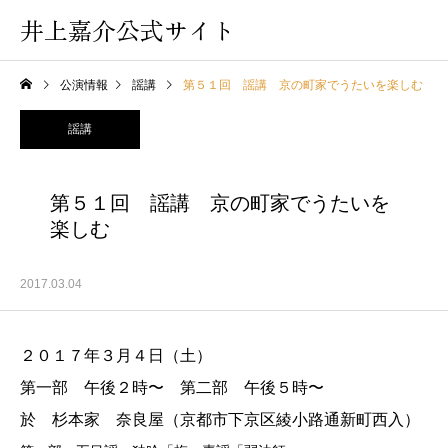
井上嘉介公式サイト
公演情報
謡講
第５１回 謡講 京の町家でうたいを楽しむ
謡講
第５１回 謡講 京の町家でうたいを
楽しむ
2017.03.04
２０１７年３月４日（土）
第一部 午後２時〜 第二部 午後５時〜
於 杉本家 奈良屋（京都市下京区綾小路通新町西入）