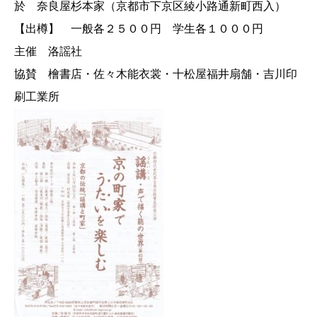
於 奈良屋杉本家（京都市下京区綾小路通新町西入）
【出樽】 一般各２５００円 学生各１０００円
主催 洛謡社
協賛 檜書店・佐々木能衣裳・十松屋福井扇舗・吉川印
刷工業所