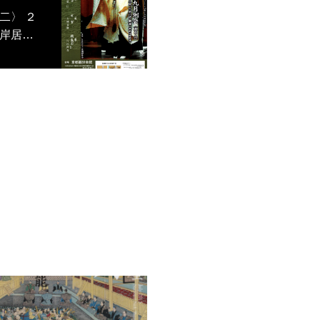
〉 ２
岸居