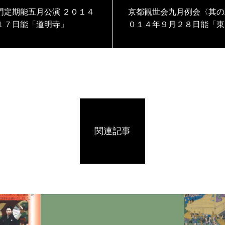
定期能五月公演 ２０１４
京都観世会九月例会〈其の二
１７日能「道明寺」
０１４年９月２８日能「東
士」
関連記事