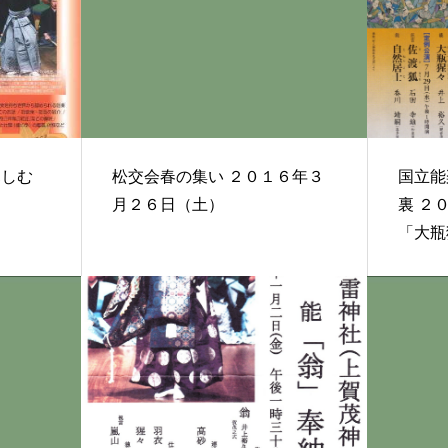
親しむ
松交会春の集い ２０１６年３
国立能
日
月２６日（土）
裏 ２０１５年７月１１日能
「大瓶