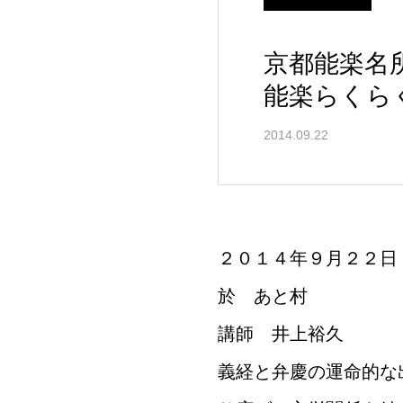
京都能楽名
能楽らくら
2014.09.22
２０１４年９月２２日
於 あと村
講師 井上裕久
義経と弁慶の運命的な