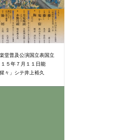
楽堂普及公演国立表国立
猩々」シテ井上裕久