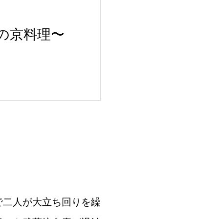
の京料理〜
で二人が大立ち回りを繰