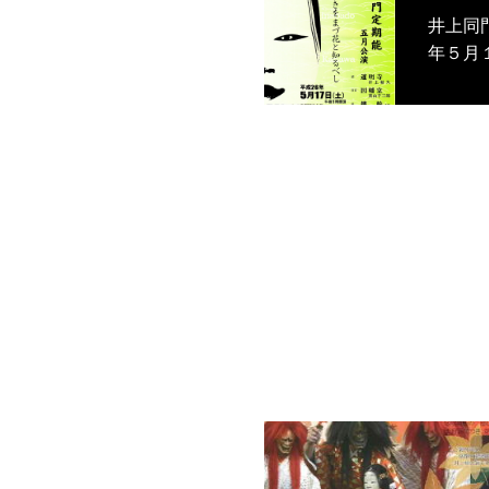
井上同門
年５月