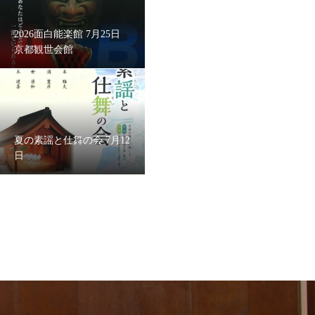
2026面白能楽館 7月25日
京都観世会館
夏の素謡と仕舞の会 7月12
日