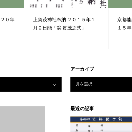
０２０年
上賀茂神社奉納 ２０１５年１
京都能
止
月２日能「翁 賀茂之式」
１５年
アーカイブ
月を選択
最近の記事