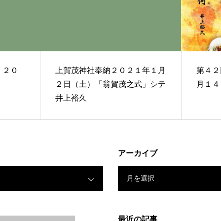
０
上賀茂神社奉納２０２１年１月
第４２
２日（土）「翁賀茂之式」シテ
月１４
井上裕久
アーカイブ
月を選択
最近の記事