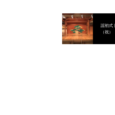
謡初式 日時◇２０１７年１月１日
（祝）