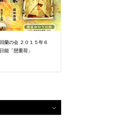
回蘭の会 ２０１５年６
日能「戀重荷」