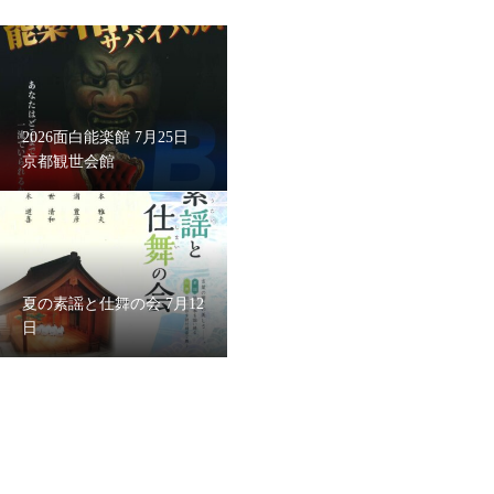
2026面白能楽館 7月25日
京都観世会館
夏の素謡と仕舞の会 7月12
日