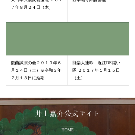
７年８月２４日（木）
復曲試演の会２０１９年６
能楽大連吟 近江DE謡い
月１４日（土）※令和３年
隊 ２０１７年１月１５日
２月１３日に延期
（土）
井上嘉介公式サイト
HOME