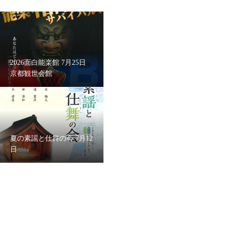
2026面白能楽館 7月25日
京都観世会館
夏の素謡と仕舞の会 7月12
日