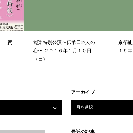
 上賀
能楽特別公演〜伝承日本人の
京都能
心〜 ２０１６年１月１０日
１５年
（日）
アーカイブ
月を選択
最近の記事