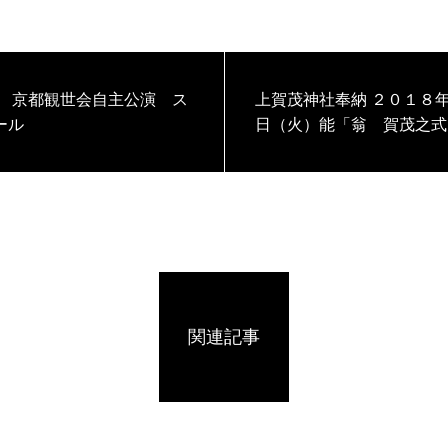
8年 京都観世会自主公演 ス
上賀茂神社奉納 ２０１８年１月２
ール
日（火）能「翁 賀茂之式
関連記事