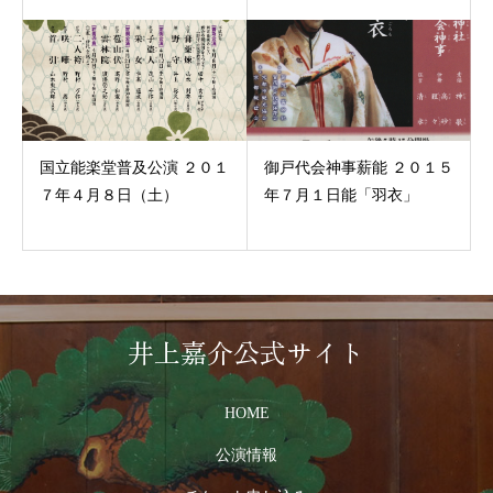
国立能楽堂普及公演 ２０１
御戸代会神事薪能 ２０１５
７年４月８日（土）
年７月１日能「羽衣」
井上嘉介公式サイト
HOME
公演情報