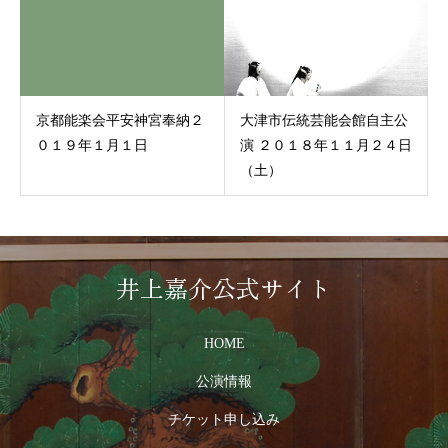
京都能楽会平安神宮奉納２
大津市伝統芸能会館自主公
０１９年１月１日
演 ２０１８年１１月２４日
（土）
井上嘉介公式サイト
HOME
公演情報
チケット申し込み