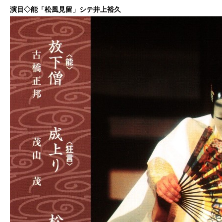
演目◇能「松風見留」シテ井上裕久