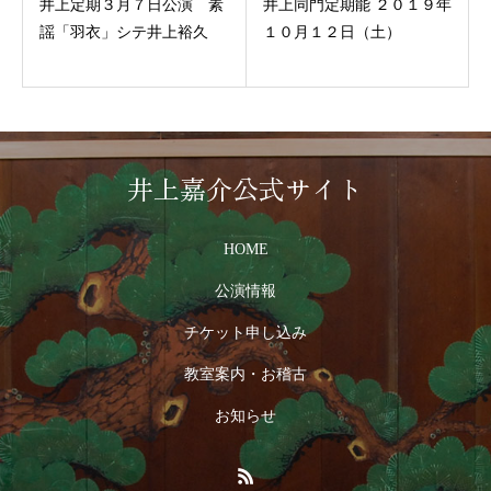
井上定期３月７日公演 素
井上同門定期能 ２０１９年
謡「羽衣」シテ井上裕久
１０月１２日（土）
井上嘉介公式サイト
HOME
公演情報
チケット申し込み
教室案内・お稽古
お知らせ