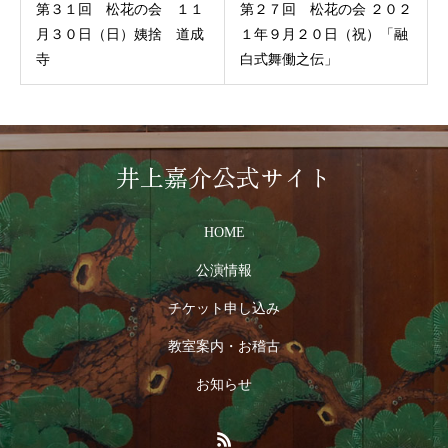
第３１回 松花の会 １１
第２７回 松花の会 ２０２
月３０日（日）姨捨 道成
１年９月２０日（祝）「融
寺
白式舞働之伝」
井上嘉介公式サイト
HOME
公演情報
チケット申し込み
教室案内・お稽古
お知らせ