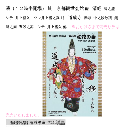
演（１２時半開場）
於 京都観世会館
清経
能
替之型
道成寺
シテ 井上裕久 ツレ井上裕之真
能
赤頭 中之段数躙 無
※おかげさまで前売り券は
躙之崩 五段之舞
シテ 井上裕久
他
完売いたしました。