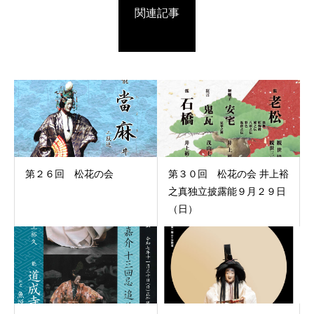
関連記事
第２６回 松花の会
第３０回 松花の会 井上裕
之真独立披露能９月２９日
（日）