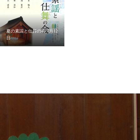
夏の素謡と仕舞の会 7月12
日