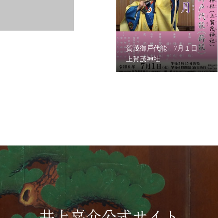
賀茂御戸代能 7月１日
上賀茂神社
井上嘉介公式サイト