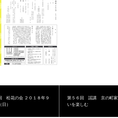
花の会 ２０１８年９
第５６回 謡講 京の町家
（日）
いを楽しむ