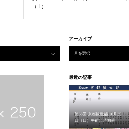
（土）
アーカイブ
月を選択
最近の記事
第68回 京都観世能 10月25
日（日）午前11時開演