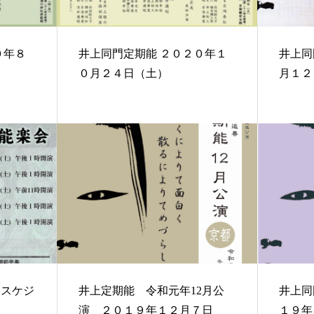
井上同門定期能 ２０２０年１
井上同門定
戸
０月２４日（土）
月１２
間スケジ
井上定期能 令和元年12月公
井上同
演 ２０１９年１２月７日
１９年