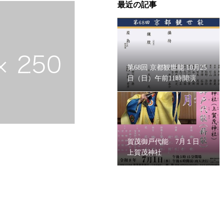
最近の記事
第68回 京都観世能 10月25
日（日）午前11時開演
賀茂御戸代能 7月１日
上賀茂神社