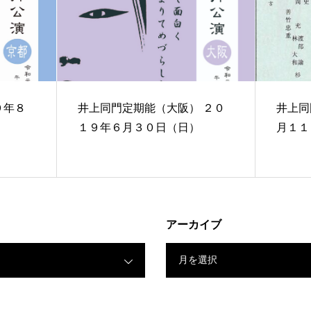
井上同門定期能（大阪） ２０
井上同門定
１９年６月３０日（日）
月１１
アーカイブ
月を選択