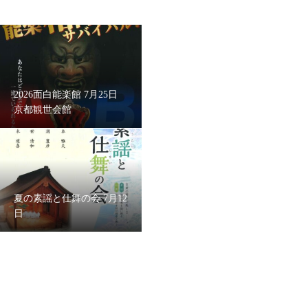
2026面白能楽館 7月25日
京都観世会館
夏の素謡と仕舞の会 7月12
日