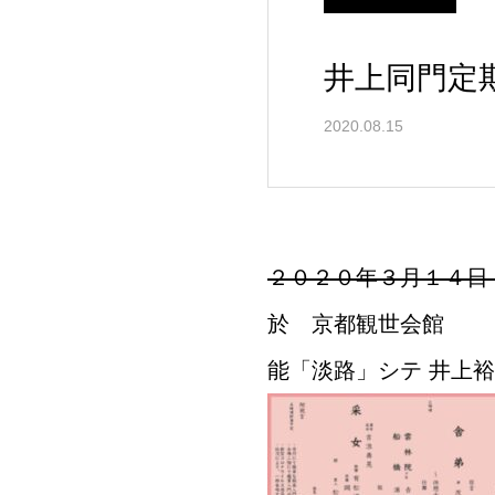
井上同門定
2020.08.15
２０２０年３月１４日
於 京都観世会館
能「淡路」シテ 井上