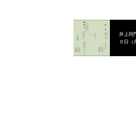
井上同門定期能
０日（