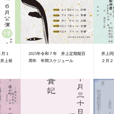
2025年令和７年 井上定期能百
井上同門定
」井上裕
周年 年間スケジュール
２月２