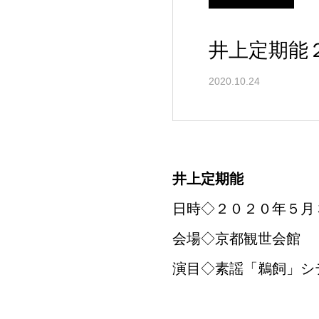
井上定期能
2020.10.24
井上
定期能
日時◇２０２０年５月
会場◇京都観世会館
演目◇素謡「鵜飼」シ