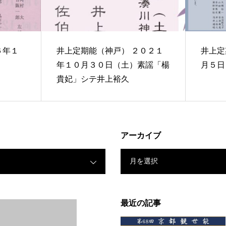
井上定期能（神戸） ２０２１
井上定
年１０月３０日（土）素謡「楊
月５日
貴妃」シテ井上裕久
アーカイブ
月を選択
最近の記事