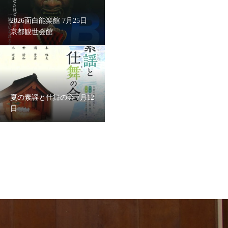
2026面白能楽館 7月25日
京都観世会館
夏の素謡と仕舞の会 7月12
日