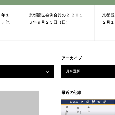
京都観世会例会其の２ ２０１
京都観世会
能「翁」／他
６年９月２５日（日）
２月１
アーカイブ
月を選択
最近の記事