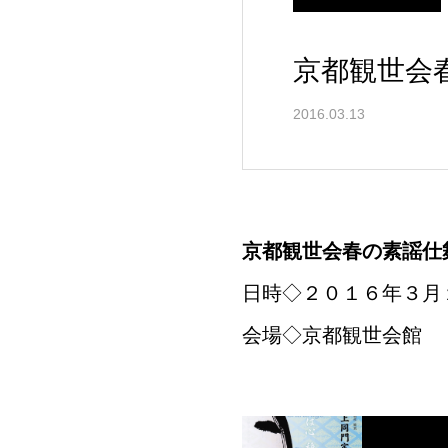
京都観世会
2016.03.13
京都観世会春の素謡仕
日時◇２０１６年３月
会場◇京都観世会館