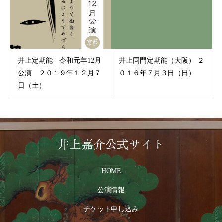
井上定期能 令和元年12月
井上同門定期能（大阪） ２
公演 ２０１９年１２月７
０１６年７月３日（日）
日（土）
井上嘉介公式サイト
HOME
公演情報
チケット申し込み