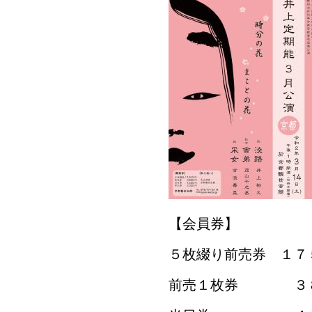
【会員券】
５枚綴り前売券 １７
前売１枚券 ３８