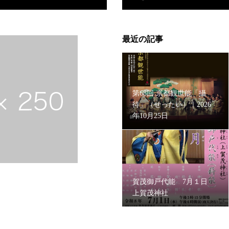
最近の記事
第68回 京都観世能「攝
待」（せったい）｜2026
年10月25日
賀茂御戸代能 7月１日
上賀茂神社