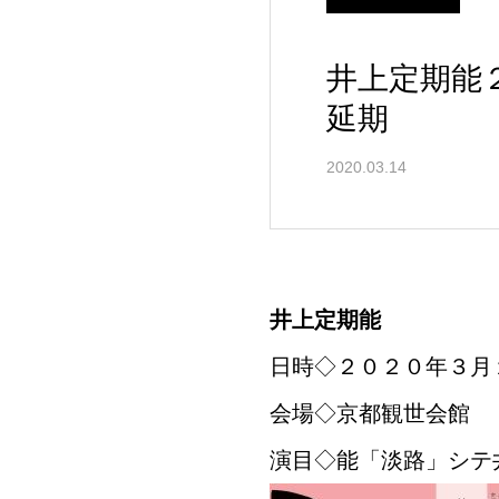
井上定期能
延期
2020.03.14
井上
定期能
日時◇２０２０年３月
会場◇京都観世会館
演目◇能「淡路」シテ