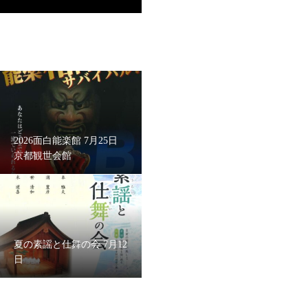
2026面白能楽館 7月25日
京都観世会館
夏の素謡と仕舞の会 7月12
日