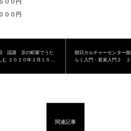
００円
００円
回 謡講 京の町家でうた
朝日カルチャーセンター能
年２月１５日
らく入門・装束入門２ ２
年３月１５日（日）
関連記事