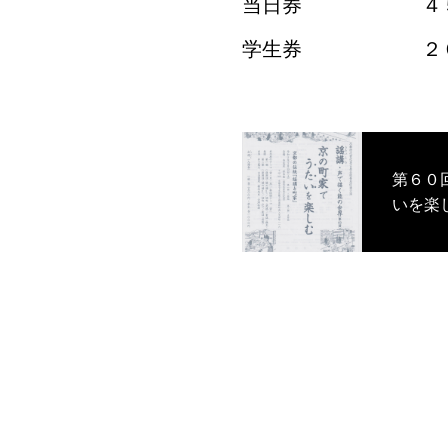
当日券 ４５
学生券 ２０
第６０
いを楽しむ ２０２０
（土）