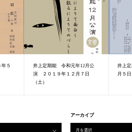
井上定期能 令和元年12月公
井上定
演 ２０１９年１２月７日
月５日
（土）
アーカイブ
月を選択