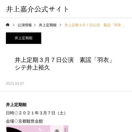
井上嘉介公式サイト
公演情報
井上定期能
井上定期３月７日公演 素謡「羽衣」シテ井上裕久
井上定期能
井上定期３月７日公演 素謡「羽衣」
シテ井上裕久
2021.03.07
井上
定期能
日時◇２０２１年３月７日（土）
会場◇京都観世会館