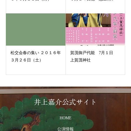
松交会春の集い ２０１６年
賀茂御戸代能 7月１日
３月２６日（土）
上賀茂神社
井上嘉介公式サイト
HOME
公演情報