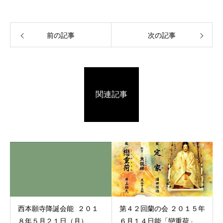
前の記事
次の記事
関連記事
西本願寺降誕会能 ２０１
第４２回蘭の会 ２０１５年
８年５月２１日（月）
６月１４日能「戀重荷」